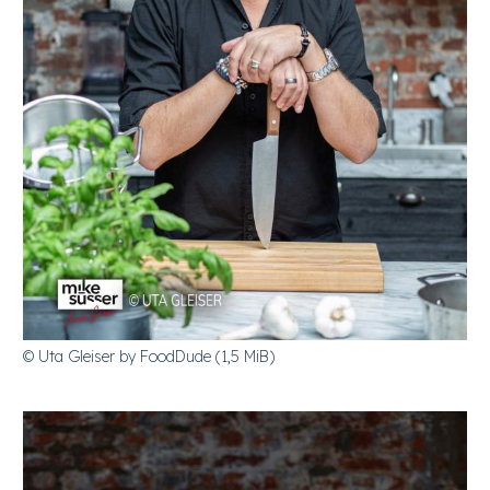
© Uta Gleiser by FoodDude (1,5 MiB)