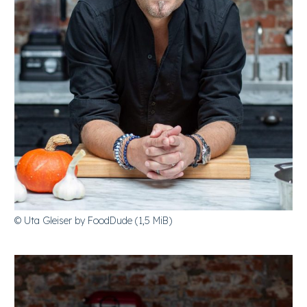
© Uta Gleiser by FoodDude (1,5 MiB)