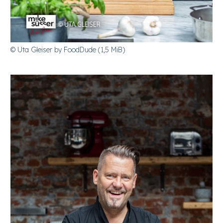
© Uta Gleiser by FoodDude (1,5 MiB)