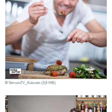
© ServursTV_Kukuvec (3,8 MiB)