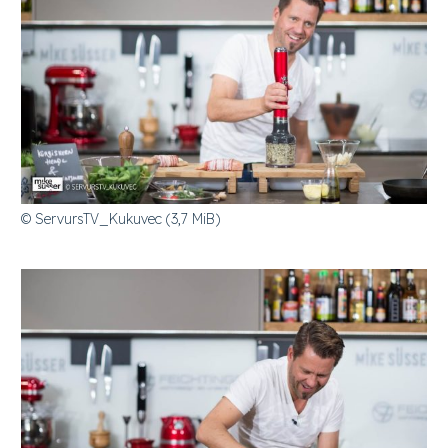
© ServursTV_Kukuvec (3,7 MiB)