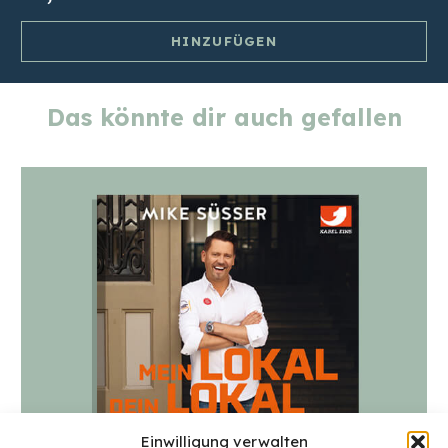
HINZUFÜGEN
Signierte
Kochschürze
Das könnte dir auch gefallen
Menge
Einwilligung verwalten