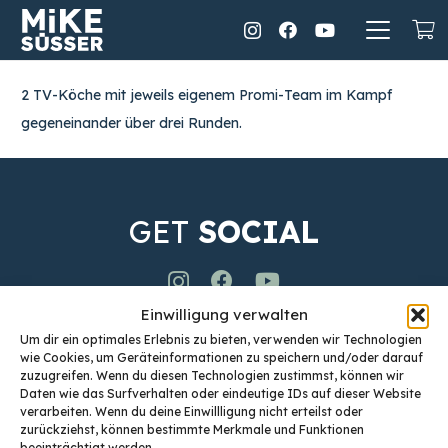
2 TV-Köche mit jeweils eigenem Promi-Team im Kampf
gegeneinander über drei Runden.
GET
SOCIAL
Einwilligung verwalten
Um dir ein optimales Erlebnis zu bieten, verwenden wir Technologien
wie Cookies, um Geräteinformationen zu speichern und/oder darauf
zuzugreifen. Wenn du diesen Technologien zustimmst, können wir
Daten wie das Surfverhalten oder eindeutige IDs auf dieser Website
verarbeiten. Wenn du deine Einwillligung nicht erteilst oder
Mi.T Gastro Management GmbH
zurückziehst, können bestimmte Merkmale und Funktionen
Bundesstraße 31, 4817 St. Konrad
beeinträchtigt werden.