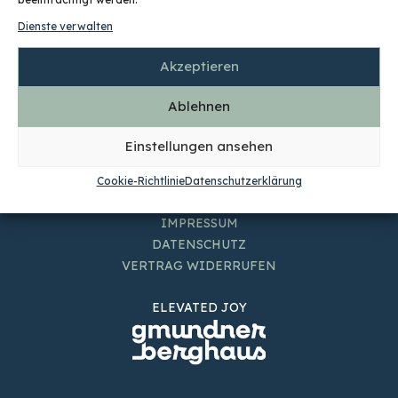
+43 664 1578393
Dienste verwalten
office@mike-suesser.com
Akzeptieren
KONTAKT & ANFRAGE
PRESSE & FOTOS
Ablehnen
DOWNLOAD PORTFOLIO
GMUNDNERBERGHAUS
Einstellungen ansehen
SHOP
Cookie-Richtlinie
Datenschutzerklärung
AGB
IMPRESSUM
DATENSCHUTZ
VERTRAG WIDERRUFEN
ELEVATED JOY