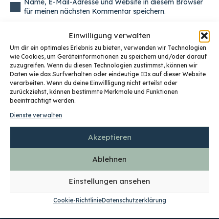
Name, E-Mail-Adresse und Website in diesem Browser
für meinen nächsten Kommentar speichern.
Einwilligung verwalten
Kommentar abschicken
Um dir ein optimales Erlebnis zu bieten, verwenden wir Technologien
wie Cookies, um Geräteinformationen zu speichern und/oder darauf
zuzugreifen. Wenn du diesen Technologien zustimmst, können wir
Daten wie das Surfverhalten oder eindeutige IDs auf dieser Website
verarbeiten. Wenn du deine Einwillligung nicht erteilst oder
GET
SOCIAL
zurückziehst, können bestimmte Merkmale und Funktionen
beeinträchtigt werden.
Dienste verwalten
Akzeptieren
Ablehnen
Einstellungen ansehen
Mi.T Gastro Management GmbH
Cookie-Richtlinie
Datenschutzerklärung
Bundesstraße 31, 4817 St. Konrad
+43 664 1578393