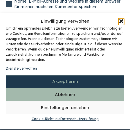
Name, E-Mail-Adresse und Website in diesem Browser
für meinen nächsten Kommentar speichern.
Einwilligung verwalten
Kommentar abschicken
Um dir ein optimales Erlebnis zu bieten, verwenden wir Technologien
wie Cookies, um Geräteinformationen zu speichern und/oder darauf
zuzugreifen. Wenn du diesen Technologien zustimmst, können wir
Daten wie das Surfverhalten oder eindeutige IDs auf dieser Website
verarbeiten. Wenn du deine Einwillligung nicht erteilst oder
GET
SOCIAL
zurückziehst, können bestimmte Merkmale und Funktionen
beeinträchtigt werden.
Dienste verwalten
Akzeptieren
Ablehnen
Einstellungen ansehen
Mi.T Gastro Management GmbH
Cookie-Richtlinie
Datenschutzerklärung
Bundesstraße 31, 4817 St. Konrad
+43 664 1578393